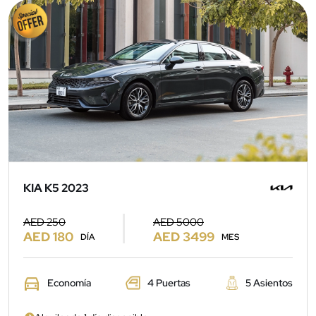
KIA K5 2023
AED 250
AED 5000
AED 180
AED 3499
DÍA
MES
Economía
4 Puertas
5 Asientos