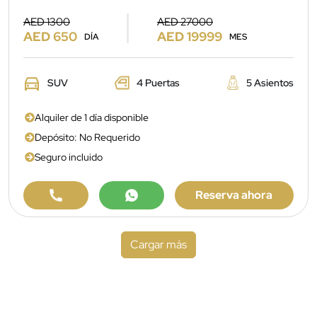
AED 1300
AED 27000
AED 650
AED 19999
DÍA
MES
SUV
4 Puertas
5 Asientos
Alquiler de 1 día disponible
Depósito: No Requerido
Seguro incluido
Reserva ahora
Cargar más