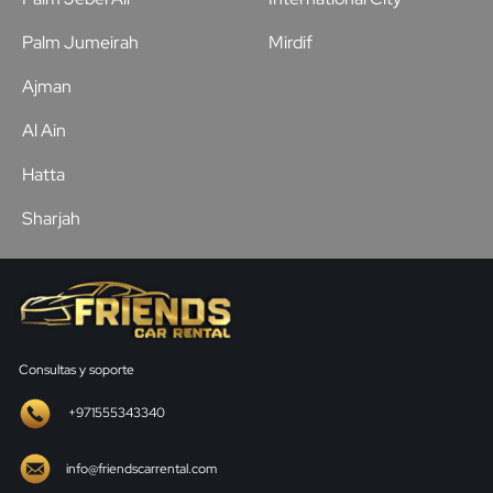
Palm Jumeirah
Mirdif
Ajman
Al Ain
Hatta
Sharjah
Consultas y soporte
+971555343340
info@friendscarrental.com