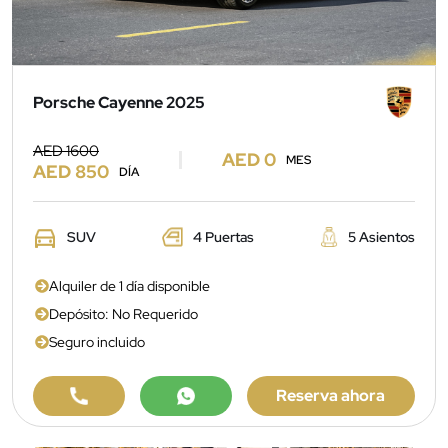
Porsche Cayenne 2025
AED 1600
AED 0
MES
AED 850
DÍA
SUV
4 Puertas
5 Asientos
Alquiler de 1 día disponible
Depósito: No Requerido
Seguro incluido
Reserva ahora