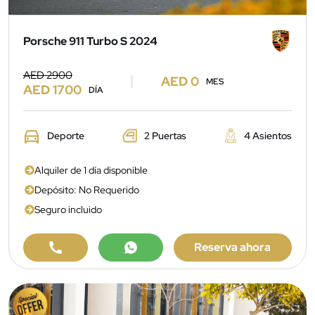
Porsche 911 Turbo S 2024
AED 2900
AED 0
MES
AED 1700
DÍA
Deporte
2 Puertas
4 Asientos
Alquiler de 1 día disponible
Depósito: No Requerido
Seguro incluido
Reserva ahora