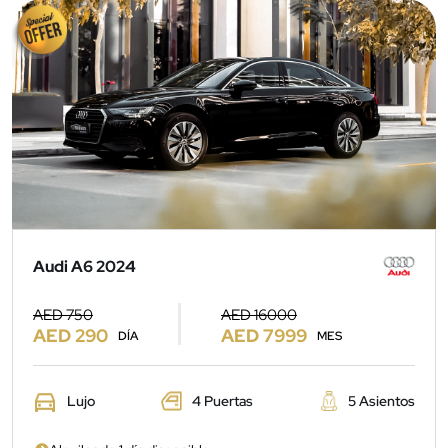
Audi A6 2024
AED 750
AED 16000
AED 290
AED 7999
DÍA
MES
Lujo
4 Puertas
5 Asientos