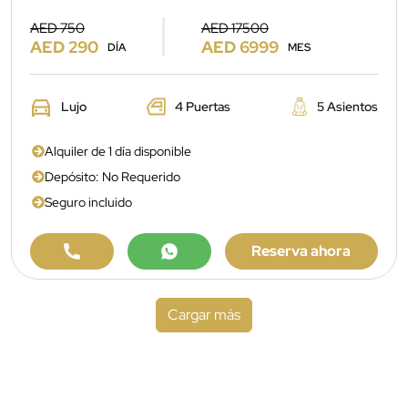
AED 750
AED 17500
AED 290
AED 6999
DÍA
MES
Lujo
4 Puertas
5 Asientos
Alquiler de 1 día disponible
Depósito: No Requerido
Seguro incluido
Reserva ahora
Cargar más