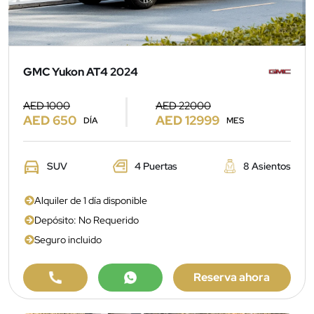
GMC Yukon AT4 2024
AED 1000
AED 22000
AED 650
AED 12999
DÍA
MES
SUV
4 Puertas
8 Asientos
Alquiler de 1 día disponible
Depósito: No Requerido
Seguro incluido
Reserva ahora