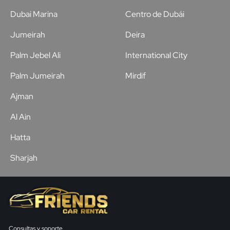
Dubai Marina
Centro de Dubái
Jumeirah
Deira
Palm Jebel Ali
International City
Palm Jumeirah
Mirdif
Ajman
Al Ain
Hatta
Sharjah
Consultas y soporte