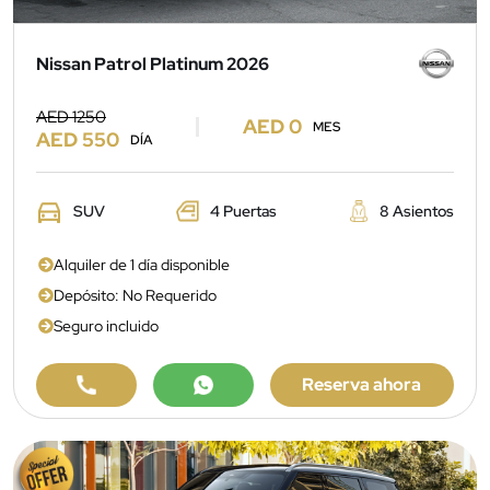
Nissan Patrol Platinum 2026
AED 1250
AED 0
MES
AED 550
DÍA
SUV
4 Puertas
8 Asientos
Alquiler de 1 día disponible
Depósito: No Requerido
Seguro incluido
Reserva ahora