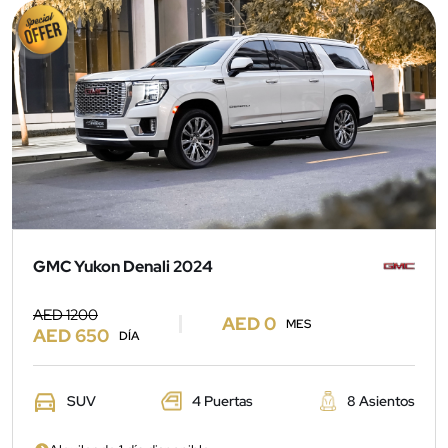
GMC Yukon Denali 2024
AED 1200
AED 0
MES
AED 650
DÍA
SUV
4 Puertas
8 Asientos