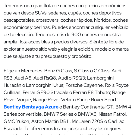
Tenemos una gran flota de coches con precios económicos
que van desde SUVs, sedanes, cupés, coches deportivos,
descapotables, crossovers, coches rápidos, híbridos, coches
económicos y berlinas. Puedes encontrar cualquier vehículo
de tu elección. Tenemos más de 900 coches en nuestra
amplia flota accesibles a precios diversos. Siéntete libre de
explorar nuestro sitio web y elegir la edición, modelo o marca
que se ajuste a tu presupuesto y propósito.
Elige un Mercedes-Benz G Class, S Class o C Class; Audi
RS3, Audi A6, Audi RsQ8, Audi o RSQ3; Lamborghini
Huracán o Lamborghini Urus; Porsche Cayenne, Rolls Royce
Cullinan, Ferrari SF90 Stradale o Ferrari F8 Tributo; Range
Rover Vogue, Range Rover Velar o Range Rover Sport;
Bentley Bentayga Azure
o Bentley Continental GT; BMW 4
Series convertible, BMW 7 Series o BMW X6; Nissan Patrol,
GMC Yukon, Aston Martin DB11, McLaren 720S o Cadillac
Escalade. Te ofrecemos los mejores coches y los mejores