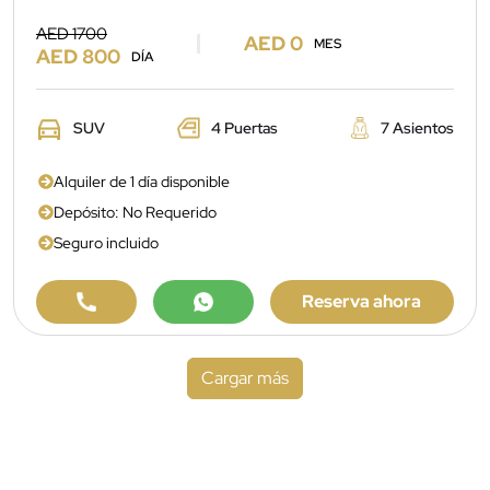
AED 1700
AED 0
MES
AED 800
DÍA
SUV
4 Puertas
7 Asientos
Alquiler de 1 día disponible
Depósito: No Requerido
Seguro incluido
Reserva ahora
Cargar más