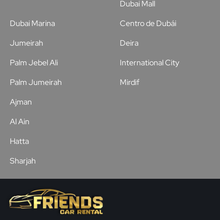
Dubai Mall
Dubai Marina
Centro de Dubái
Jumeirah
Deira
Palm Jebel Ali
International City
Palm Jumeirah
Mirdif
Ajman
Al Ain
Hatta
Sharjah