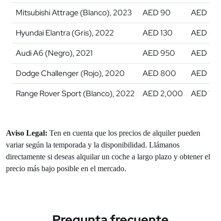
Mitsubishi Attrage (Blanco), 2023
AED 90
AED 60
Hyundai Elantra (Gris), 2022
AED 130
AED 85
Audi A6 (Negro), 2021
AED 950
AED 6,
Dodge Challenger (Rojo), 2020
AED 800
AED 5,
Range Rover Sport (Blanco), 2022
AED 2,000
AED 13,
Aviso Legal:
Ten en cuenta que los precios de alquiler pueden
variar según la temporada y la disponibilidad. Llámanos
directamente si deseas alquilar un coche a largo plazo y obtener el
precio más bajo posible en el mercado.
Pregunta frecuente