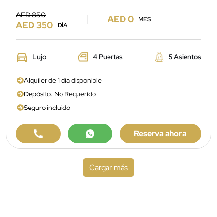
AED 850
AED 0
MES
AED 350
DÍA
Lujo
4 Puertas
5 Asientos
Alquiler de 1 día disponible
Depósito: No Requerido
Seguro incluido
Reserva ahora
Cargar más