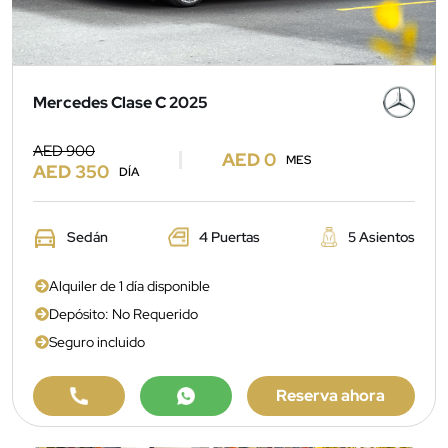
Mercedes Clase C 2025
AED 900
AED 0
MES
AED 350
DÍA
Sedán
4 Puertas
5 Asientos
Alquiler de 1 día disponible
Depósito: No Requerido
Seguro incluido
Reserva ahora