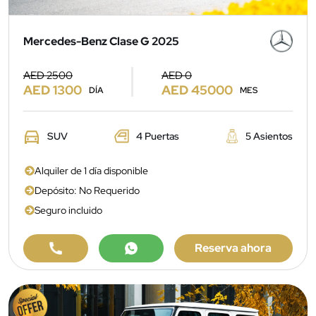
Mercedes-Benz Clase G 2025
AED 2500
AED 0
AED 1300
AED 45000
DÍA
MES
SUV
4 Puertas
5 Asientos
Alquiler de 1 día disponible
Depósito: No Requerido
Seguro incluido
Reserva ahora