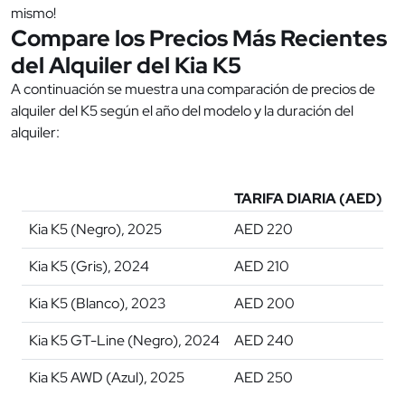
mismo!
Compare los Precios Más Recientes
del Alquiler del Kia K5
A continuación se muestra una comparación de precios de
alquiler del K5 según el año del modelo y la duración del
alquiler:
TARIFA DIARIA (AED)
Kia K5 (Negro), 2025
AED 220
A
Kia K5 (Gris), 2024
AED 210
A
Kia K5 (Blanco), 2023
AED 200
A
Kia K5 GT-Line (Negro), 2024
AED 240
A
Kia K5 AWD (Azul), 2025
AED 250
A