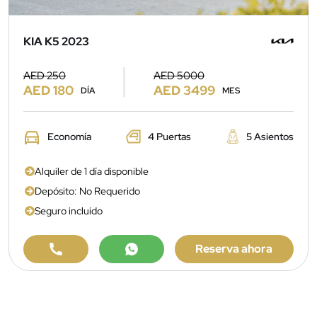
KIA K5 2023
AED 250
AED 5000
AED 180
AED 3499
DÍA
MES
Economía
4 Puertas
5 Asientos
Alquiler de 1 día disponible
Depósito: No Requerido
Seguro incluido
Reserva ahora