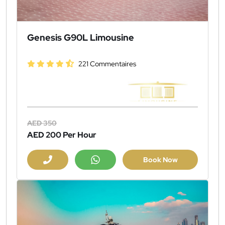
Genesis G90L Limousine
221 Commentaires
AED 350
AED 200
Per Hour
Book Now