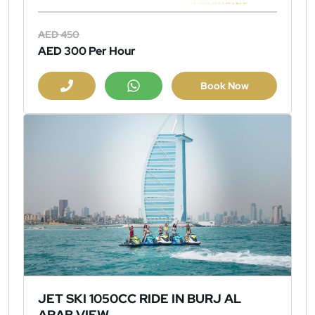
AED 450
AED 300
Per Hour
Book Now
JET SKI 1050CC RIDE IN BURJ AL
ARAB VIEW