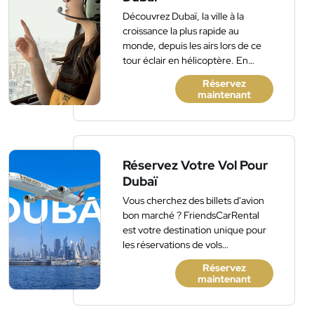
Découvrez Dubaï, la ville à la
croissance la plus rapide au
monde, depuis les airs lors de ce
tour éclair en hélicoptère. En
partant de Dubai Festival City et
Réservez
en continuant le long de la crique
maintenant
de Dubaï à travers la banlieue,
explorez cette ville fascinante,
avec son horizon impressionnant
et ses hôtels de luxe. Découvrez le
bâtiment le plus haut du monde,
Réservez Votre Vol Pour
Burj Khalifa, situé à côté de l'un
Dubaï
des plus grands centres
Vous cherchez des billets d'avion
commerciaux du monde.
bon marché ? FriendsCarRental
Découvrez les tours éoliennes, les
est votre destination unique pour
plages, les terrains de golf et bien
les réservations de vols
plus encore. Rafraîchissements
domestiques et internationaux.
légers et commentaires à bord
Réservez
maintenant
inclus.