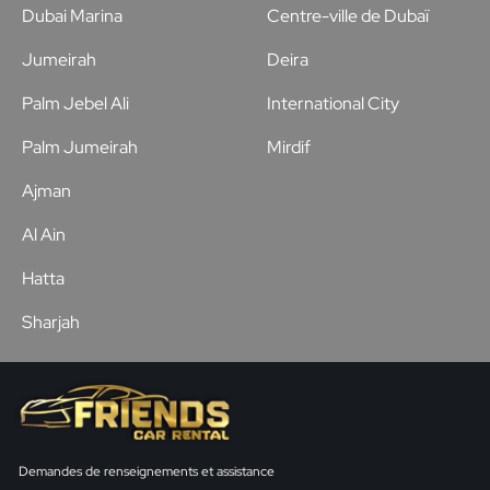
Dubai Marina
Centre-ville de Dubaï
Jumeirah
Deira
Palm Jebel Ali
International City
Palm Jumeirah
Mirdif
Ajman
Al Ain
Hatta
Sharjah
Demandes de renseignements et assistance