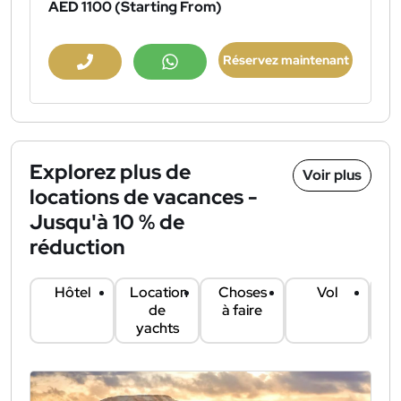
AED 1100
(Starting From)
Réservez maintenant
Explorez plus de
Voir plus
locations de vacances -
Jusqu'à 10 % de
réduction
Hôtel
Location
Choses
Vol
Lo
de
à faire
yachts
vo