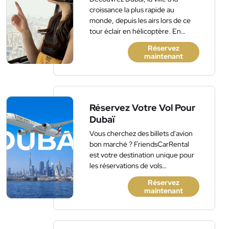
croissance la plus rapide au
monde, depuis les airs lors de ce
tour éclair en hélicoptère. En
partant de Dubai Festival City et
Réservez
en continuant le long de la crique
maintenant
de Dubaï à travers la banlieue,
explorez cette ville fascinante,
avec son horizon impressionnant
et ses hôtels de luxe. Découvrez le
bâtiment le plus haut du monde,
Réservez Votre Vol Pour
Burj Khalifa, situé à côté de l'un
Dubaï
des plus grands centres
Vous cherchez des billets d'avion
commerciaux du monde.
bon marché ? FriendsCarRental
Découvrez les tours éoliennes, les
est votre destination unique pour
plages, les terrains de golf et bien
les réservations de vols
plus encore. Rafraîchissements
domestiques et internationaux.
légers et commentaires à bord
Réservez
maintenant
inclus.