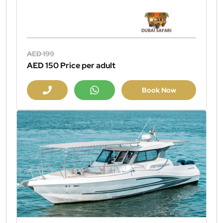
AED 199
AED 150
Price per adult
Book Now