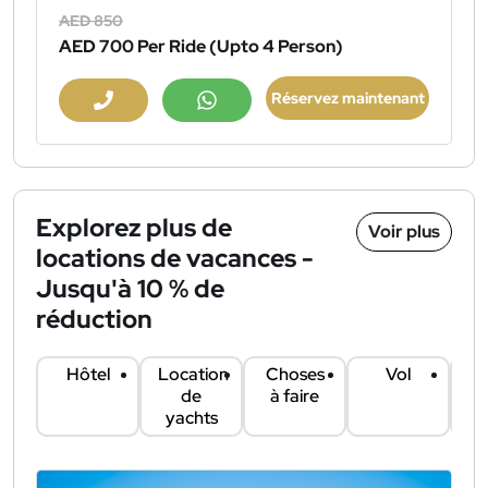
AED 850
AED 700
Per Ride (Upto 4 Person)
Réservez maintenant
Explorez plus de
Voir plus
locations de vacances -
Jusqu'à 10 % de
réduction
Hôtel
Location
Choses
Vol
Lo
de
à faire
yachts
vo