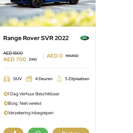
Range Rover SVR 2022
AED 1600
AED 0
MAAND
AED 700
DAG
SUV
4 Deuren
5 Zitplaatsen
1 Dag Verhuur Beschikbaar
Borg: Niet vereist
Verzekering inbegrepen