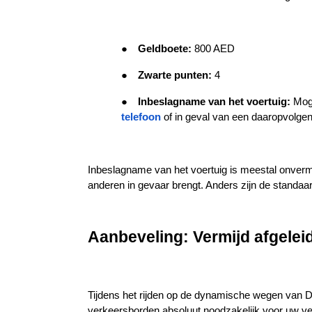
●
Geldboete: 
800 AED
●
Zwarte punten: 
4
●
Inbeslagname van het voertuig: 
Mog
telefoon
of in geval van een daaropvolge
Inbeslagname van het voertuig is meestal onvermijde
anderen in gevaar brengt. Anders zijn de standaa
Aanbeveling: Vermijd afgeleid
Tijdens het rijden op de dynamische wegen van Du
verkeersborden absoluut noodzakelijk voor uw veili