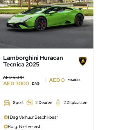
Lamborghini Huracan
Tecnica 2025
AED 5500
AED 0
MAAND
AED 3000
DAG
Sport
2 Deuren
2 Zitplaatsen
1 Dag Verhuur Beschikbaar
Borg: Niet vereist