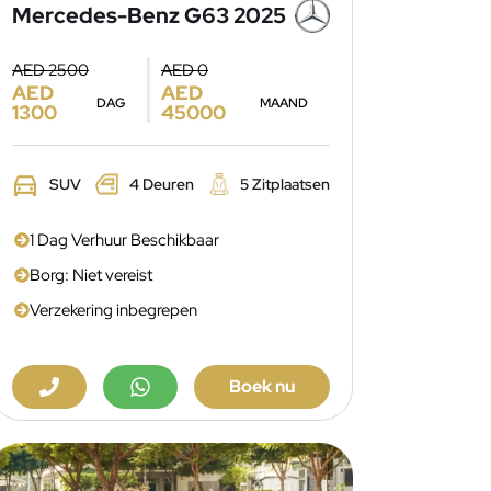
Mercedes-Benz G63 2025
AED 2500
AED 0
AED
AED
DAG
MAAND
1300
45000
SUV
4 Deuren
5 Zitplaatsen
1 Dag Verhuur Beschikbaar
Borg: Niet vereist
Verzekering inbegrepen
Boek nu