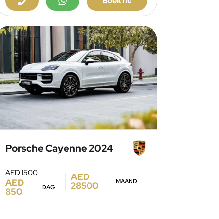
Boek nu
Porsche Cayenne 2024
AED 1500
AED
AED
MAAND
28500
DAG
850