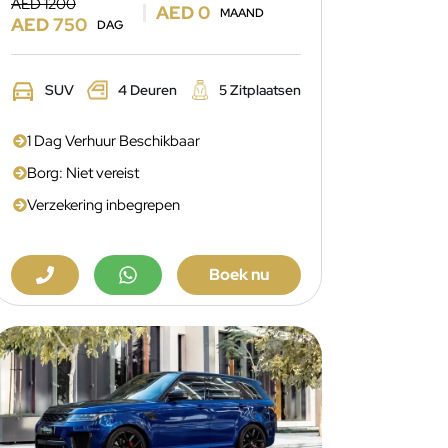
AED 1200
AED 0
MAAND
AED 750
DAG
SUV
4 Deuren
5 Zitplaatsen
1 Dag Verhuur Beschikbaar
Borg: Niet vereist
Verzekering inbegrepen
Boek nu