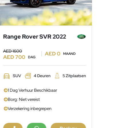
Range Rover SVR 2022
AED 1600
AED 0
MAAND
AED 700
DAG
SUV
4 Deuren
5 Zitplaatsen
1 Dag Verhuur Beschikbaar
Borg: Niet vereist
Verzekering inbegrepen