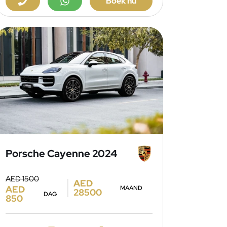
Boek nu
Porsche Cayenne 2024
AED 1500
AED
AED
MAAND
28500
DAG
850