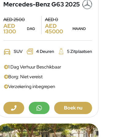
Mercedes-Benz G63 2025
AED 2500
AED 0
AED
AED
DAG
MAAND
1300
45000
SUV
4 Deuren
5 Zitplaatsen
1 Dag Verhuur Beschikbaar
Borg: Niet vereist
Verzekering inbegrepen
Boek nu