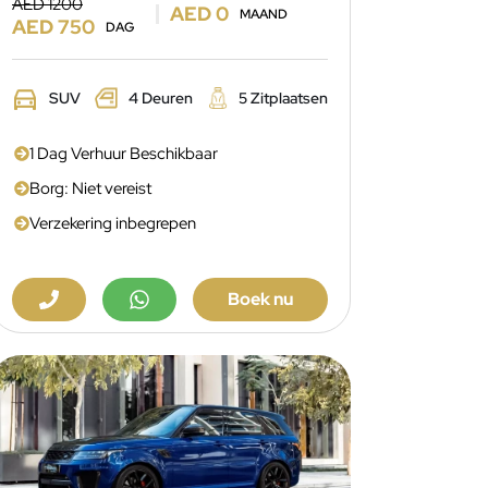
AED 1200
AED 0
MAAND
AED 750
DAG
SUV
4 Deuren
5 Zitplaatsen
1 Dag Verhuur Beschikbaar
Borg: Niet vereist
Verzekering inbegrepen
Boek nu