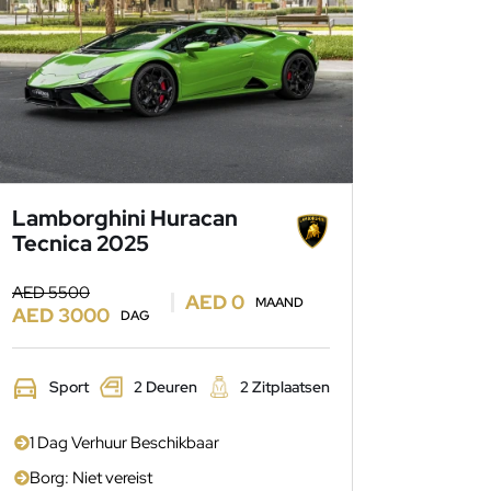
Lamborghini Huracan
Tecnica 2025
AED 5500
AED 0
MAAND
AED 3000
DAG
Sport
2 Deuren
2 Zitplaatsen
1 Dag Verhuur Beschikbaar
Borg: Niet vereist