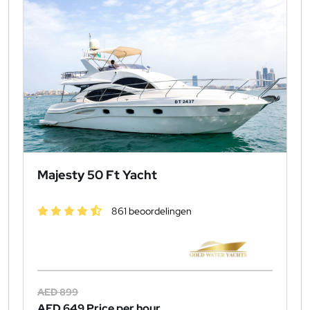
Majesty 50 Ft Yacht
861 beoordelingen
AED 899
AED 649
Price per hour