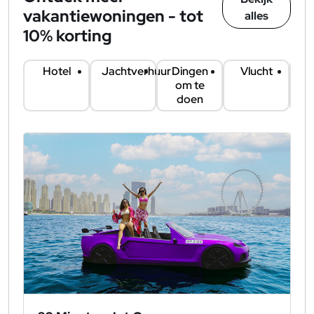
vakantiewoningen - tot
alles
10% korting
Hotel
Jachtverhuur
Dingen
Vlucht
Au
om te
doen