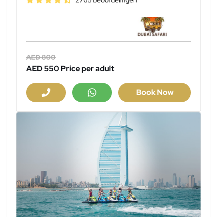
2765 beoordelingen
AED 800
AED 550
Price per adult
Book Now