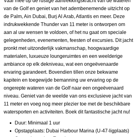
Vaar mee op de rustige aantrekkingskracht van de wateren 
van de Golf en geniet van het adembenemende uitzicht op 
de Palm, Ain Dubai, Burj Al Arab, Atlantis en meer. Deze 
indrukwekkende Thunder van 11 meter is ontworpen om 
aan al uw wensen te voldoen, of het nu gaat om speciale 
gelegenheden, evenementen, feesten of excursies. Dit jacht 
pronkt met uitzonderlijk vakmanschap, hoogwaardige 
materialen, luxueuze loungeruimtes en een weelderige 
ambiance op elk dekniveau, wat een ongeëvenaarde 
ervaring garandeert. Bovendien tillen onze bekwame 
kapitein en toegewijde bemanning uw ervaring op de 
ongerepte wateren van de Golf naar een ongeëvenaard 
niveau. Geniet van de weelde van ons exclusieve jacht van 
11 meter en voeg nog meer plezier toe met de beschikbare 
watersporten en activiteiten. Boek dit fantastische jacht nu!
Duur: Minimaal 1 uur
Opstapplaats: Dubai Harbour Marina (U-47-ligplaats)