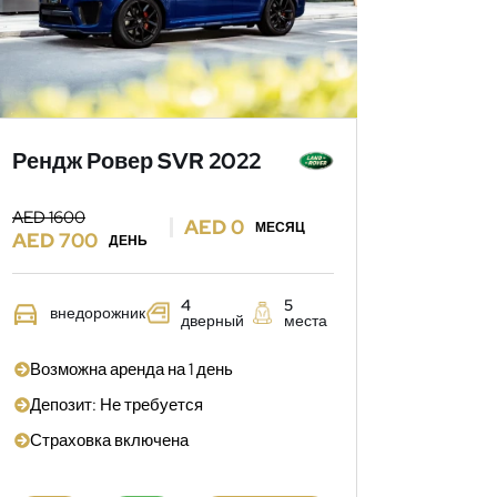
Рендж Ровер SVR 2022
AED 1600
AED 0
МЕСЯЦ
AED 700
ДЕНЬ
4
5
внедорожник
дверный
места
Возможна аренда на 1 день
Депозит: Не требуется
Страховка включена