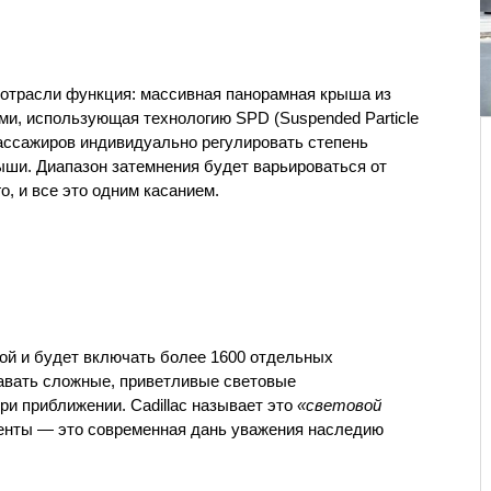
 отрасли функция: массивная панорамная крыша из 
и, использующая технологию SPD (Suspended Particle 
ассажиров индивидуально регулировать степень 
ыши. Диапазон затемнения будет варьироваться от 
о, и все это одним касанием.
й и будет включать более 1600 отдельных 
авать сложные, приветливые световые 
и приближении. Cadillac называет это 
«световой 
енты — это современная дань уважения наследию 