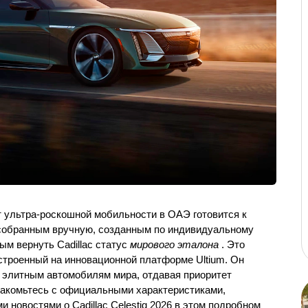
т ультра-роскошной мобильности в ОАЭ готовится к 
 собранным вручную, созданным по индивидуальному 
м вернуть Cadillac статус 
мирового эталона 
. Это 
строенный на инновационной платформе Ultium. Он 
 элитным автомобилям мира, отдавая приоритет 
акомьтесь с официальными характеристиками, 
овостями о Cadillac Celestiq 2026 в этом подробном 