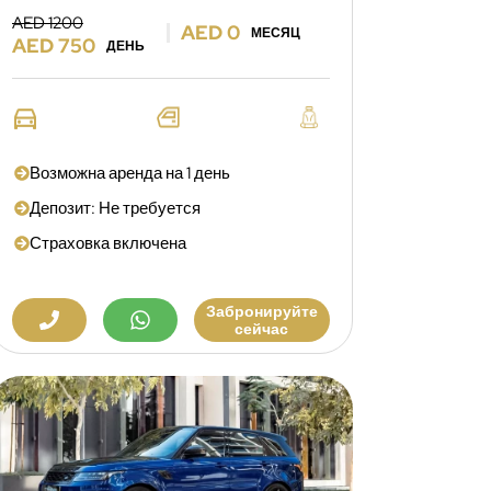
AED 1200
AED 0
МЕСЯЦ
AED 750
ДЕНЬ
Возможна аренда на 1 день
Депозит: Не требуется
Страховка включена
Забронируйте
сейчас