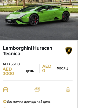
Lamborghini Huracan
Tecnica
AED 5500
AED
AED
МЕСЯЦ
0
ДЕНЬ
3000
Возможна аренда на 1 день