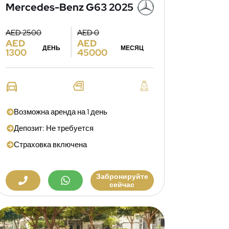
Mercedes-Benz G63 2025
AED 2500
AED 0
AED
AED
ДЕНЬ
МЕСЯЦ
1300
45000
Возможна аренда на 1 день
Депозит: Не требуется
Страховка включена
Забронируйте
сейчас