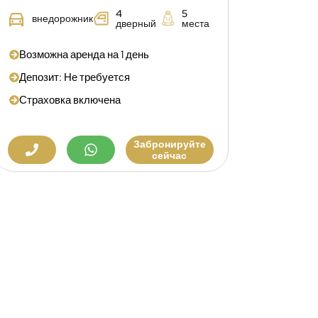
4
5
внедорожник
дверный
места
Возможна аренда на 1 день
Депозит: Не требуется
Страховка включена
Забронируйте
сейчас