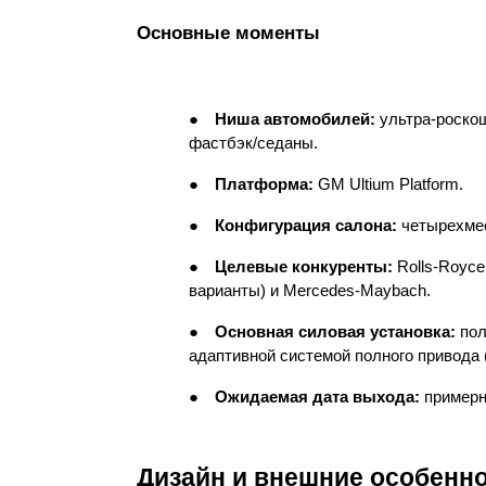
Основные моменты
●
Ниша автомобилей: 
ультра-роско
фастбэк/седаны.
●
Платформа: 
GM Ultium Platform.
●
Конфигурация салона: 
четырехмес
●
Целевые конкуренты: 
Rolls-Royce
варианты) и Mercedes-Maybach.
●
Основная силовая установка: 
пол
адаптивной системой полного привода
●
Ожидаемая дата выхода: 
примерн
Дизайн и внешние особенн