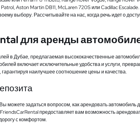
n Patrol, Aston Martin DB11, McLaren 720S или Cadillac Esca
воему выбору. Рассчитывайте на нас, когда речь идет о до
ntal для аренды автомобил
илей в Дубае, предлагаемая высококачественные автомоби
мобилей включает исключительные удобства и услуги, прев
 гарантируя наилучшее соотношение цены и качества.
депозита
Вы можете задаться вопросом, как арендовать автомобиль 
 FriendsCarRental предоставляет вам возможность арендова
дорогу с комфортом.