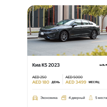
Киа К5 2023
AED 250
AED 5000
AED 180
AED 3499
ДЕНЬ
МЕСЯЦ
Экономика
4 дверный
5 мест