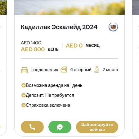
Кадиллак Эскалейд 2024
AED 1400
AED 0
МЕСЯЦ
AED 800
ДЕНЬ
а
внедорожник
4 дверный
7 места
Возможна аренда на 1 день
Депозит: Не требуется
Страховка включена
Забронируйте
сейчас