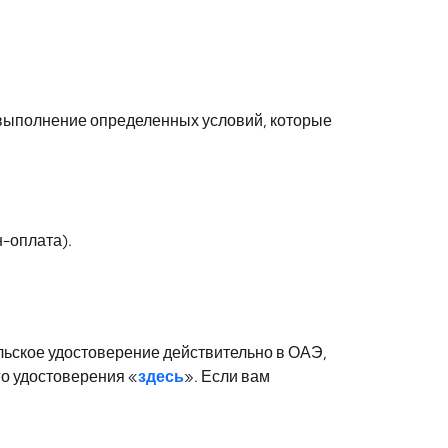
и выполнение определенных условий, которые
н-оплата).
льское удостоверение действительно в ОАЭ,
го удостоверения «
здесь
». Если вам