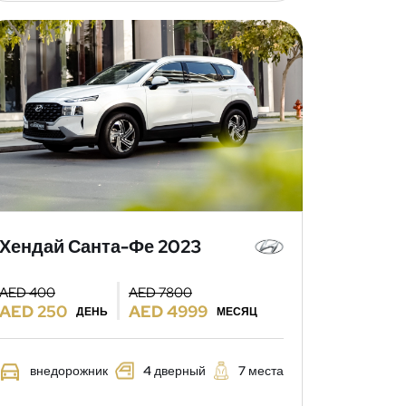
Хендай Санта-Фе 2023
AED 400
AED 7800
AED 250
AED 4999
ДЕНЬ
МЕСЯЦ
внедорожник
4 дверный
7 места