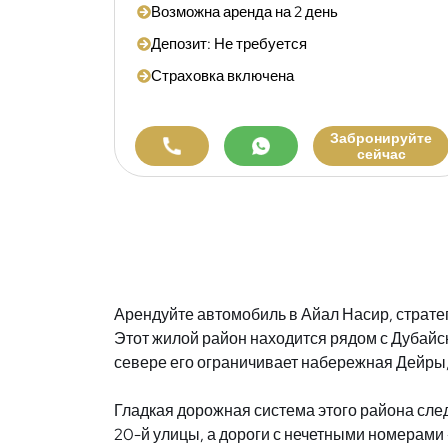
Возможна аренда на 2 день
Депозит: Не требуется
Страховка включена
Забронируйте
сейчас
Арендуйте автомобиль в Айал Насир, страт
Этот жилой район находится рядом с Дубайск
севере его ограничивает набережная Дейры, 
Гладкая дорожная система этого района след
20-й улицы, а дороги с нечетными номерами 