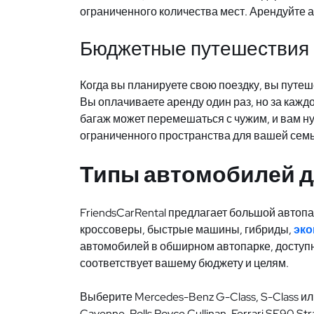
ограниченного количества мест. Арендуйте а
Бюджетные путешествия
Когда вы планируете свою поездку, вы путе
Вы оплачиваете аренду один раз, но за кажд
багаж может перемешаться с чужим, и вам ну
ограниченного пространства для вашей семь
Типы автомобилей д
FriendsCarRental предлагает большой автоп
кроссоверы, быстрые машины, гибриды,
эк
автомобилей в обширном автопарке, доступн
соответствует вашему бюджету и целям.
Выберите Mercedes-Benz G-Class, S-Class или 
Cayenne, Rolls Royce Cullinan, Ferrari SF90 St