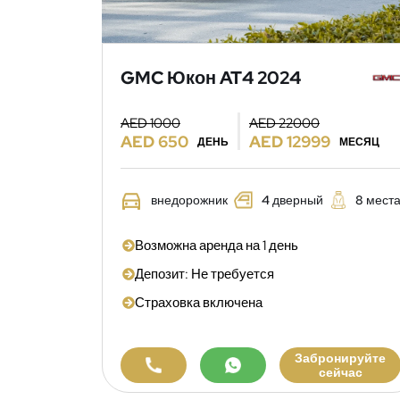
GMC Юкон AT4 2024
AED 1000
AED 22000
AED 650
AED 12999
ДЕНЬ
МЕСЯЦ
внедорожник
4 дверный
8 мест
Возможна аренда на 1 день
Депозит: Не требуется
Страховка включена
Забронируйте
сейчас