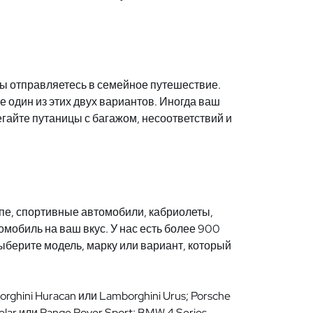
вы отправляетесь в семейное путешествие.
е один из этих двух вариантов. Иногда ваш
егайте путаницы с багажом, несоответствий и
упе, спортивные автомобили, кабриолеты,
мобиль на ваш вкус. У нас есть более 900
ыберите модель, марку или вариант, который
rghini Huracan или Lamborghini Urus; Porsche
Velar или Range Rover Sport; BMW 4 Series