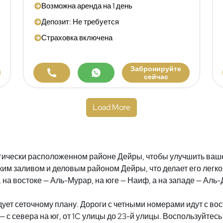
Возможна аренда на 1 день
Депозит: Не требуется
Страховка включена
Забронируйте
сейчас
Load More
егически расположенном районе Дейры, чтобы улучшить ваш
им заливом и деловым районом Дейры, что делает его легко
на востоке — Аль-Мурар, на юге — Наиф, а на западе — Аль-
ует сеточному плану. Дороги с четными номерами идут с вост
— с севера на юг, от 1C улицы до 23-й улицы. Воспользуйте