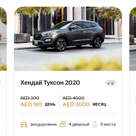
Хендай Туксон 2020
AED 300
AED 4000
AED 180
AED 3000
ДЕНЬ
МЕСЯЦ
а
внедорожник
4 дверный
5 места