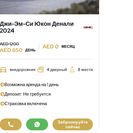
Джи-Эм-Си Юкон Денали
2024
AED 1200
AED 0
МЕСЯЦ
AED 650
ДЕНЬ
внедорожник
4 дверный
8 места
Возможна аренда на 1 день
Депозит: Не требуется
Страховка включена
Забронируйте
сейчас