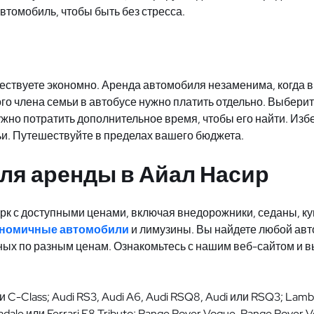
втомобиль, чтобы быть без стресса.
шествуете экономно. Аренда автомобиля незаменима, когда 
ого члена семьи в автобусе нужно платить отдельно. Выберит
жно потратить дополнительное время, чтобы его найти. Изб
и. Путешествуйте в пределах вашего бюджета.
ля аренды в Айал Насир
арк с доступными ценами, включая внедорожники, седаны, к
ономичные автомобили
и лимузины. Вы найдете любой авто
ых по разным ценам. Ознакомьтесь с нашим веб-сайтом и в
C-Class; Audi RS3, Audi A6, Audi RSQ8, Audi или RSQ3; Lambo
radale или Ferrari F8 Tributo; Range Rover Vogue, Range Rover 