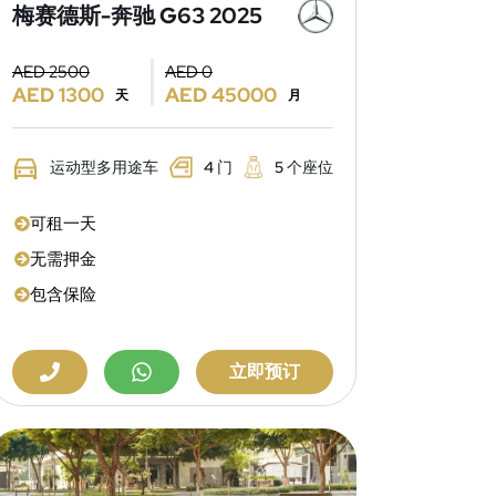
梅赛德斯-奔驰 G63 2025
AED 2500
AED 0
AED 1300
AED 45000
天
月
运动型多用途车
4 门
5 个座位
可租一天
无需押金
包含保险
立即预订