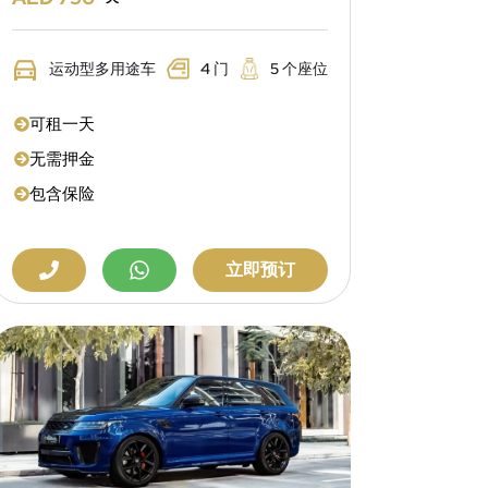
运动型多用途车
4 门
5 个座位
可租一天
无需押金
包含保险
立即预订