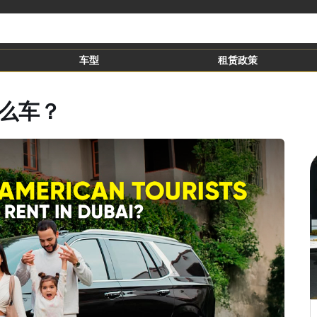
车型
租赁政策
么车？