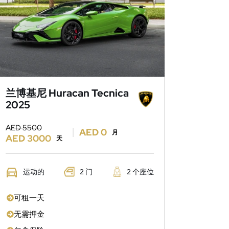
兰博基尼 Huracan Tecnica
2025
AED 5500
AED 0
月
AED 3000
天
运动的
2 门
2 个座位
可租一天
无需押金