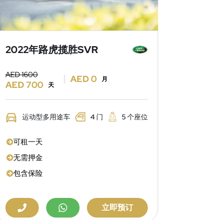
2022年路虎揽胜SVR
AED 1600
AED 0
月
AED 700
天
运动型多用途车
4 门
5 个座位
可租一天
无需押金
包含保险
立即预订