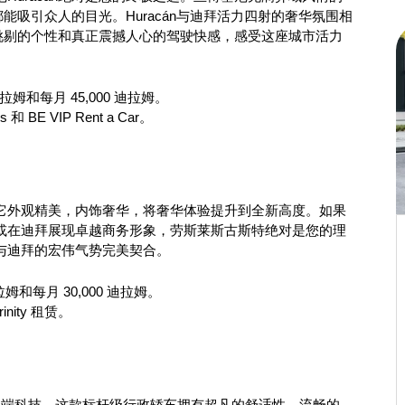
能吸引众人的目光。Huracán与迪拜活力四射的奢华氛围相
无可挑剔的个性和真正震撼人心的驾驶快感，感受这座城市活力
迪拉姆和每月 45,000 迪拉姆。
ls 和 BE VIP Rent a Car。
它外观精美，内饰奢华，将奢华体验提升到全新高度。如果
或在迪拜展现卓越商务形象，劳斯莱斯古斯特绝对是您的理
与迪拜的宏伟气势完美契合。
拉姆和每月 30,000 迪拉姆。
nity 租赁。
尖端科技。这款标杆级行政轿车拥有超凡的舒适性、流畅的