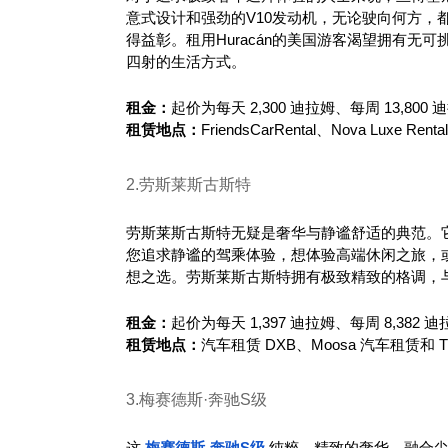
意式设计和强劲的V10发动机，无论驶向何方，都
得益彰。租用Huracán的美国游客渴望拥有
四射的生活方式。
租金：
起价为每天 2,300 迪拉姆、每周 13,800 
租赁地点：
FriendsCarRental、Nova Luxe Renta
2.劳斯莱斯古斯特
劳斯莱斯古斯特无疑是奢华与静谧舒适的典范。
您追求静谧的驾乘体验，想体验高端休闲之旅，
想之选。劳斯莱斯古斯特拥有极致精致的格调，
租金：
起价为每天 1,397 迪拉姆、每周 8,382 迪
租赁地点：
汽车租赁 DXB、Moosa 汽车租赁和 Tri
3.梅赛德斯·奔驰S级
这 
梅赛德斯-奔驰S级
 纯粹、精致的奢华，融合