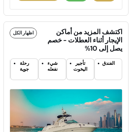
اكتشف المزيد من أماكن
اظهار الكل
الإيجار أثناء العطلات - خصم
يصل إلى 10%
الفندق
تأجير
شيء
رحلة
ت
اليخوت
نفعله
جوية
س