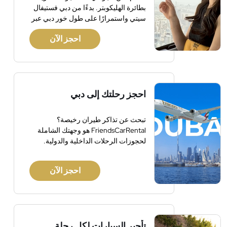
بطائرة الهليكوبتر. بدءًا من دبي فستيفال
سيتي واستمرارًا على طول خور دبي عبر
الضواحي، استكشف هذه المدينة الرائعة
احجز الآن
بأفقها المذهل وفنادقها الفاخرة. شاهد
أطول مبنى في العالم، برج خليفة، الذي
يقع بجوار أحد أكبر مراكز التسوق في
العالم. شاهد أبراج الرياح والشواطئ
وملاعب الجولف وغير ذلك الكثير. تشمل
احجز رحلتك إلى دبي
المرطبات الخفيفة والتعليقات على متن
الطائرة.
تبحث عن تذاكر طيران رخيصة؟
FriendsCarRental هو وجهتك الشاملة
لحجوزات الرحلات الداخلية والدولية.
احجز الآن
تأجير السيارات لكل رحلة