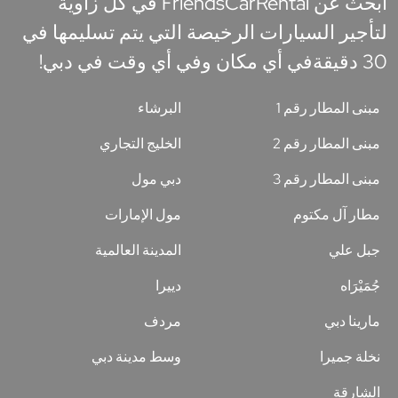
ابحث عن FriendsCarRental في كل زاوية
لتأجير السيارات الرخيصة التي يتم تسليمها في
30 دقيقةفي أي مكان وفي أي وقت في دبي!
مبنى المطار رقم 1
البرشاء
مبنى المطار رقم 2
الخليج التجاري
مبنى المطار رقم 3
دبي مول
مطار آل مكتوم
مول الإمارات
جبل علي
المدينة العالمية
جُمَيْرَاه
دييرا
مارينا دبي
مردف
نخلة جميرا
وسط مدينة دبي
الشارقة