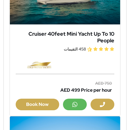
Cruiser 40feet Mini Yacht Up To 10
People
458 التقيمات
AED 750
AED 499
Price per hour
Book Now