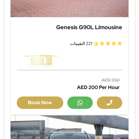
Genesis G90L Limousine
221 التقيمات
AED 350
AED 200
Per Hour
Book Now