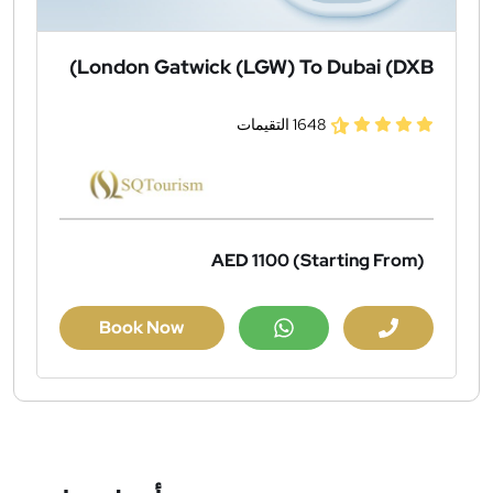
London Gatwick (LGW) To Dubai (DXB)
1648 التقيمات
AED 1100
(Starting From)
Book Now