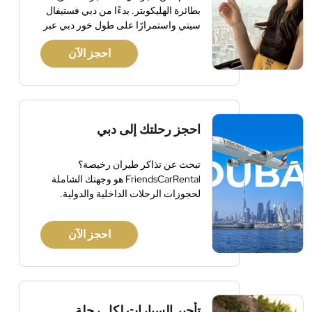
بطائرة الهليكوبتر. بدءًا من دبي فستيفال
سيتي واستمرارًا على طول خور دبي عبر
الضواحي، استكشف هذه المدينة الرائعة
احجز الآن
بأفقها المذهل وفنادقها الفاخرة. شاهد
أطول مبنى في العالم، برج خليفة، الذي
يقع بجوار أحد أكبر مراكز التسوق في
العالم. شاهد أبراج الرياح والشواطئ
وملاعب الجولف وغير ذلك الكثير. تشمل
احجز رحلتك إلى دبي
المرطبات الخفيفة والتعليقات على متن
الطائرة.
تبحث عن تذاكر طيران رخيصة؟
FriendsCarRental هو وجهتك الشاملة
لحجوزات الرحلات الداخلية والدولية.
احجز الآن
تأجير السيارات لكل رحلة