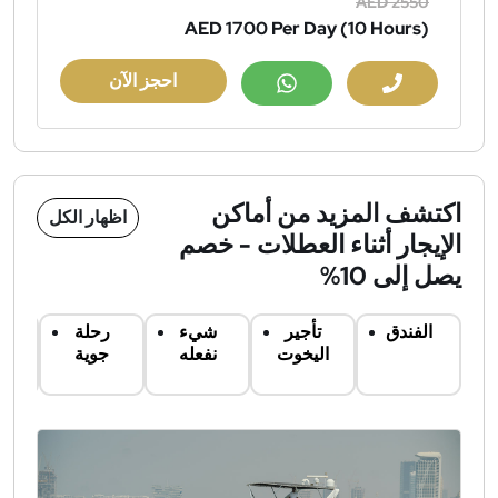
AED 2550
AED 1700
Per Day (10 Hours)
احجز الآن
اكتشف المزيد من أماكن
اظهار الكل
الإيجار أثناء العطلات - خصم
يصل إلى 10%
الفندق
تأجير
شيء
رحلة
ت
اليخوت
نفعله
جوية
س