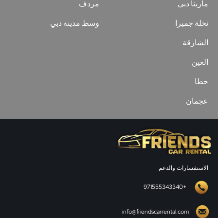
مارينا دبي
مردف
نخلة جميرا
وسط مدينة دبي
الشارقة
العين
حطا
عجمان
الاستفسارات والدعم
+971555343340
info@friendscarrental.com