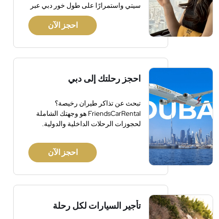
سيتي واستمرارًا على طول خور دبي عبر
الضواحي، استكشف هذه المدينة الرائعة
احجز الآن
بأفقها المذهل وفنادقها الفاخرة. شاهد
أطول مبنى في العالم، برج خليفة، الذي
يقع بجوار أحد أكبر مراكز التسوق في
العالم. شاهد أبراج الرياح والشواطئ
وملاعب الجولف وغير ذلك الكثير. تشمل
احجز رحلتك إلى دبي
المرطبات الخفيفة والتعليقات على متن
الطائرة.
تبحث عن تذاكر طيران رخيصة؟
FriendsCarRental هو وجهتك الشاملة
لحجوزات الرحلات الداخلية والدولية.
احجز الآن
تأجير السيارات لكل رحلة