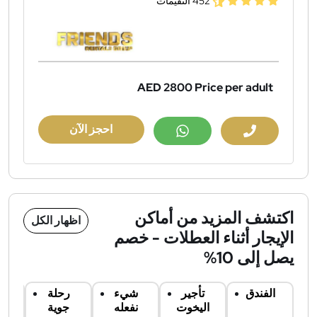
452 التقيمات
AED 2800
Price per adult
احجز الآن
اكتشف المزيد من أماكن
اظهار الكل
الإيجار أثناء العطلات - خصم
يصل إلى 10%
الفندق
تأجير
شيء
رحلة
ت
اليخوت
نفعله
جوية
س