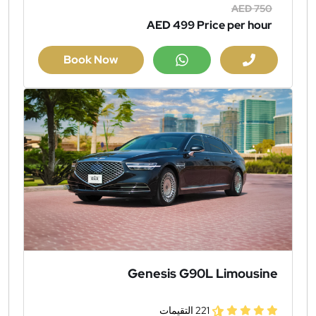
AED 750
AED 499
Price per hour
Book Now
Genesis G90L Limousine
221 التقيمات