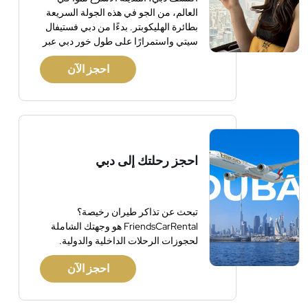
العالم، من الجو في هذه الجولة السريعة
بطائرة الهليكوبتر. بدءًا من دبي فستيفال
سيتي واستمرارًا على طول خور دبي عبر
الضواحي، استكشف هذه المدينة الرائعة
احجز الآن
بأفقها المذهل وفنادقها الفاخرة. شاهد
أطول مبنى في العالم، برج خليفة، الذي
يقع بجوار أحد أكبر مراكز التسوق في
العالم. شاهد أبراج الرياح والشواطئ
وملاعب الجولف وغير ذلك الكثير. تشمل
المرطبات الخفيفة والتعليقات على متن
الطائرة.
احجز رحلتك إلى دبي
تبحث عن تذاكر طيران رخيصة؟
FriendsCarRental هو وجهتك الشاملة
لحجوزات الرحلات الداخلية والدولية.
احجز الآن