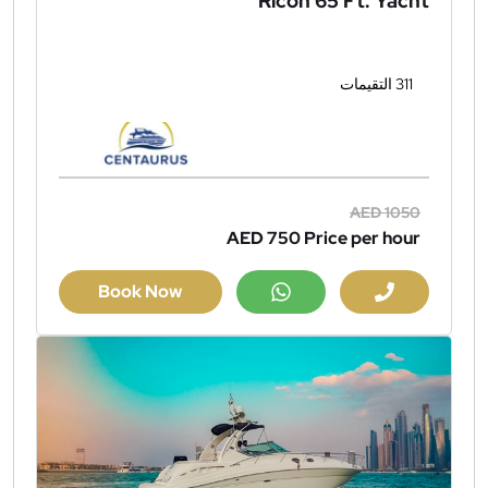
Ricon 65 Ft. Yacht
311 التقيمات
AED 1050
AED 750
Price per hour
Book Now