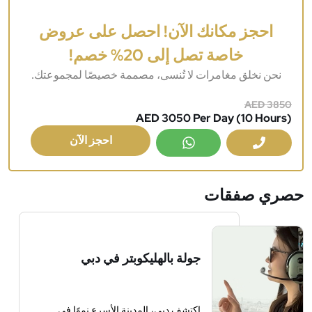
احجز مكانك الآن! احصل على عروض
خاصة تصل إلى 20% خصم!
نحن نخلق مغامرات لا تُنسى، مصممة خصيصًا لمجموعتك.
AED 3850
AED 3050 Per Day (10 Hours)
احجز الآن
حصري
صفقات
جولة بالهليكوبتر في دبي
اكتشف دبي، المدينة الأسرع نموًا في