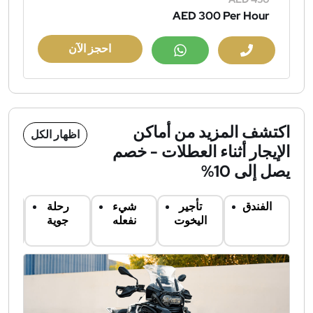
AED 300
Per Hour
احجز الآن
اكتشف المزيد من أماكن
اظهار الكل
الإيجار أثناء العطلات - خصم
يصل إلى 10%
الفندق
تأجير
شيء
رحلة
ت
اليخوت
نفعله
جوية
س