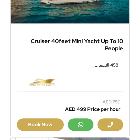
Cruiser 40feet Mini Yacht Up To 10
People
458 التقيمات
AED 750
AED 499
Price per hour
Book Now