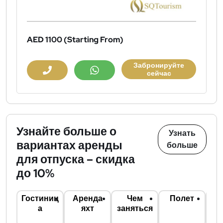
AED 1100
(Starting From)
Забронируйте
сейчас
Узнайте больше о
Узнать
вариантах аренды
больше
для отпуска – скидка
до 10%
Гостиниц
Аренда
Чем
Полет
П
а
яхт
заняться
ав