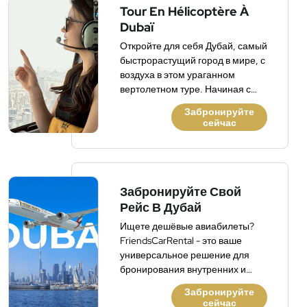
Tour En Hélicoptère À
Dubaï
Откройте для себя Дубай, самый
быстрорастущий город в мире, с
воздуха в этом ураганном
вертолетном туре. Начиная с
Дубайского Фестивального Сити
Забронируйте
и продолжая вдоль Дубай-Крик
сейчас
через пригород, исследуйте этот
очаровательный город с его
впечатляющим горизонтом и
роскошными отелями.
Посмотрите самое высокое
Забронируйте Свой
здание в мире, Бурдж-Халифа,
Рейс В Дубай
расположенное рядом с одним
Ищете дешёвые авиабилеты?
из крупнейших торговых центров
FriendsCarRental - это ваше
в мире. Посмотрите ветряные
универсальное решение для
башни, пляжи, поля для гольфа
бронирования внутренних и
и многое другое. Легкие закуски
международных рейсов.
и комментарии на борту
Забронируйте
сейчас
включены.