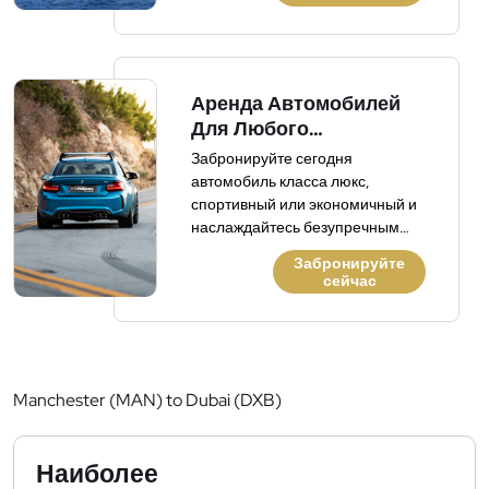
Аренда Автомобилей
Для Любого
Путешествия
Забронируйте сегодня
автомобиль класса люкс,
спортивный или экономичный и
наслаждайтесь безупречным
опытом аренды. Без скрытых
Забронируйте
платежей, без залога.
сейчас
Manchester (MAN) to Dubai (DXB)
Наиболее