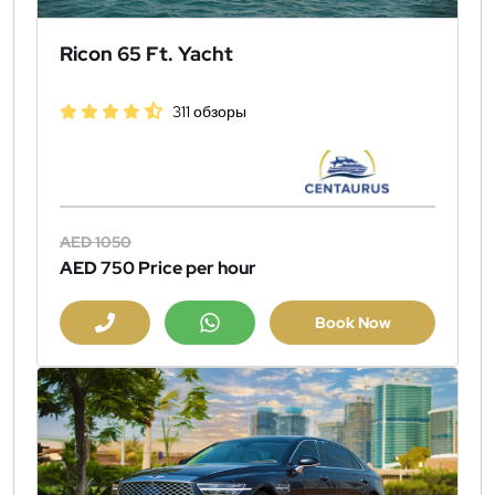
Ricon 65 Ft. Yacht
311 обзоры
AED 1050
AED 750
Price per hour
Book Now