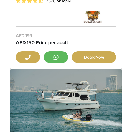
2578 обзоры
AED 199
AED 150
Price per adult
Book Now