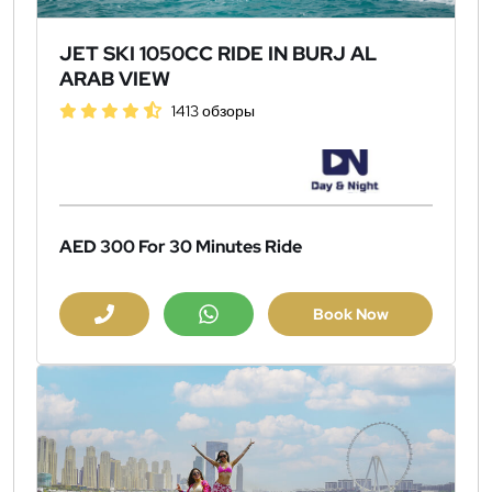
JET SKI 1050CC RIDE IN BURJ AL
ARAB VIEW
1413 обзоры
AED 300
For 30 Minutes Ride
Book Now