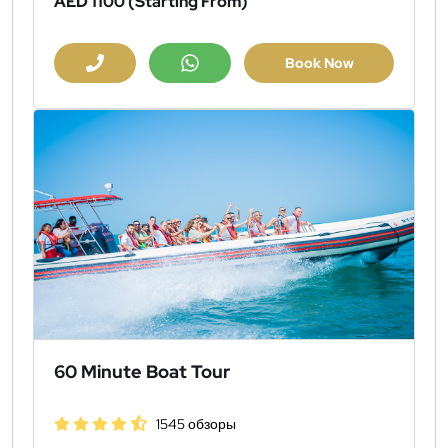
AED 1100
(Starting From)
Book Now
60 Minute Boat Tour
1545 обзоры