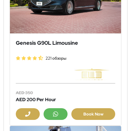
Genesis G90L Limousine
221 обзоры
AED 350
AED 200
Per Hour
Book Now