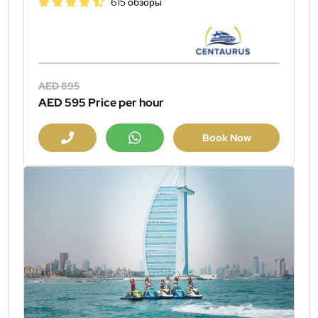
615 обзоры
AED 895
AED 595
Price per hour
Book Now